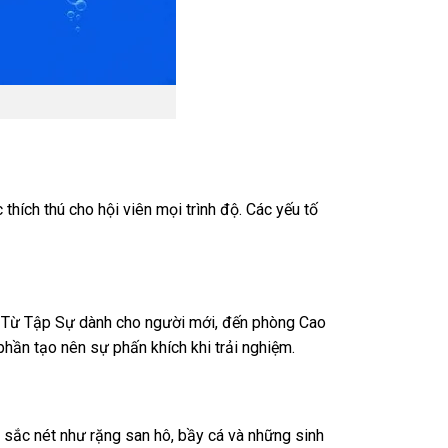
 thích thú cho hội viên mọi trình độ. Các yếu tố
. Từ Tập Sự dành cho người mới, đến phòng Cao
hần tạo nên sự phấn khích khi trải nghiệm.
t sắc nét như rặng san hô, bầy cá và những sinh