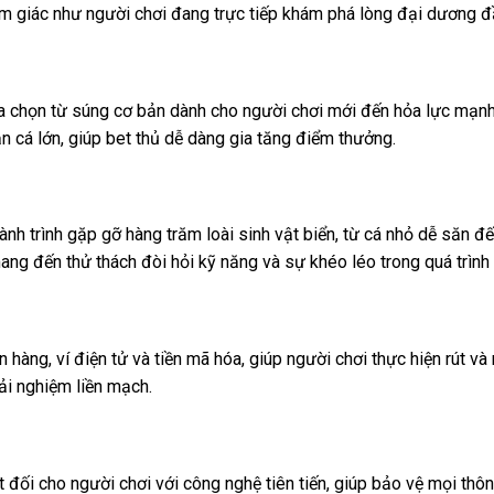
ảm giác như người chơi đang trực tiếp khám phá lòng đại dương 
ựa chọn từ súng cơ bản dành cho người chơi mới đến hỏa lực mạnh
 cá lớn, giúp bet thủ dễ dàng gia tăng điểm thưởng.
h trình gặp gỡ hàng trăm loài sinh vật biển, từ cá nhỏ dễ săn đế
ng đến thử thách đòi hỏi kỹ năng và sự khéo léo trong quá trình
hàng, ví điện tử và tiền mã hóa, giúp người chơi thực hiện rút và 
rải nghiệm liền mạch.
đối cho người chơi với công nghệ tiên tiến, giúp bảo vệ mọi thông