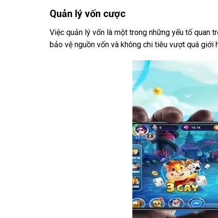
Quản lý vốn cược
Việc quản lý vốn là một trong những yếu tố quan t
bảo vệ nguồn vốn và không chi tiêu vượt quá giới 