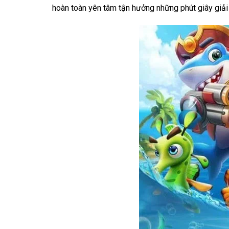
hoàn toàn yên tâm tận hưởng những phút giây giải 