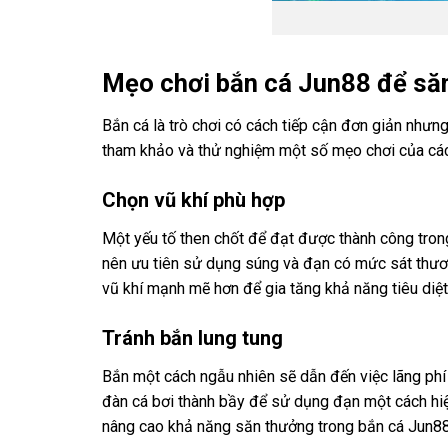
Mẹo chơi bắn cá Jun88 để să
Bắn cá là trò chơi có cách tiếp cận đơn giản như
tham khảo và thử nghiệm một số mẹo chơi của các
Chọn vũ khí phù hợp
Một yếu tố then chốt để đạt được thành công trong 
nên ưu tiên sử dụng súng và đạn có mức sát thương
vũ khí mạnh mẽ hơn để gia tăng khả năng tiêu diệ
Tránh bắn lung tung
Bắn một cách ngẫu nhiên sẽ dẫn đến việc lãng phí
đàn cá bơi thành bầy để sử dụng đạn một cách hiệ
nâng cao khả năng săn thưởng trong bắn cá Jun88