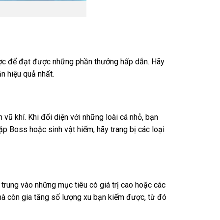
 lược để đạt được những phần thưởng hấp dẫn. Hãy
n hiệu quả nhất.
vũ khí. Khi đối diện với những loài cá nhỏ, bạn
ặp Boss hoặc sinh vật hiếm, hãy trang bị các loại
trung vào những mục tiêu có giá trị cao hoặc các
mà còn gia tăng số lượng xu bạn kiếm được, từ đó