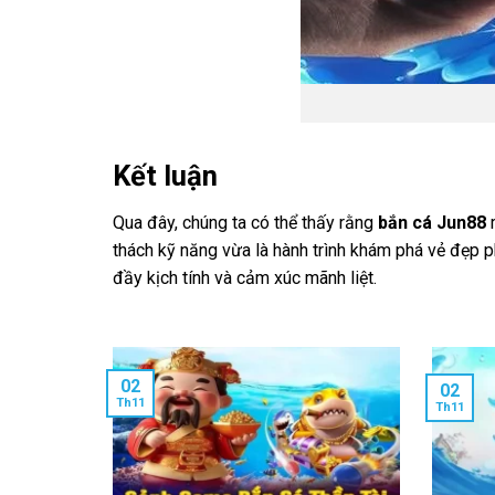
Kết luận
Qua đây, chúng ta có thể thấy rằng
bắn cá Jun88
m
thách kỹ năng vừa là hành trình khám phá vẻ đẹp p
đầy kịch tính và cảm xúc mãnh liệt.
02
02
Th11
Th11