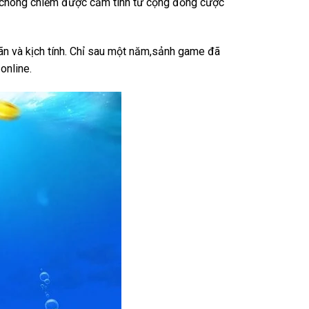
nh chóng chiếm được cảm tình từ cộng đồng cược
ãn và kịch tính. Chỉ sau một năm,sảnh game đã
online.