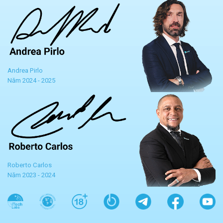
Andrea Pirlo
Năm 2024 - 2025
Roberto Carlos
Năm 2023 - 2024