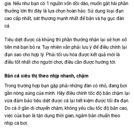
gia. Nếu như bạn có 1 nguồn vốn dồi dào, muốn gặt hái phần
thưởng lớn thì đây là lựa chọn hoàn hảo. Sử dụng loại đạn
cao cấp nhất, sát thương mạnh nhất để bắn và hạ gục đàn
cá.
Tiêu diệt được cá khủng thì phần thưởng nhận lại sẽ hơn số
tiền mà bạn bỏ ra. Tuy nhiên vẫn phải lưu ý để điều chỉnh lại
đạn sao cho hợp lý. Phải tối ưu hóa được kết quả mới là
điều tốt nhất cho người chơi, điều cần được hướng tới.
Bắn cá siêu thị theo nhịp nhanh, chậm
Trong trường hợp bạn gặp phải những đàn có nhỏ, đang bơi
gần nòng súng của mình. Hãy điều chỉnh tốc độ bắn chậm lại
vừa đảm bảo tiêu diệt được cá lại tiết kiệm được tối đa đạn.
Do cá ở gần di chuyển chậm, không yêu cầu tốc độ bắn cao,
việc của bạn là tận dụng thời gian, ngắm bắn chuẩn theo
nhịp cá bơi.