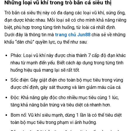
Những loại vũ khí trong trò bắn cá siêu thị
Trò bắn cá siêu thị này có đa dạng các loại vũ khí, súng ống,
đạn dược khác nhau. Mỗi loại sẽ có cho mình khả năng riêng
biệt, phù hợp trong từng tình huống, từ loài cá nhất định.
Dưới đây là thông tin mà
trang chủ Jun88
chia sẻ về những
khẩu “dân chủ” quyền lực, cụ thể như sau:
Pháo: Loại vũ khí này được chia thành 7 cấp độ đạn khác
nhau từ mạnh đến yếu. Biết cách áp dụng trong từng tình
huống hiệu quả mang lại sẽ rất tốt.
Sốc điện: Gây giật điện cho toàn bộ mục tiêu trong vùng
được chỉ định, gây sát thương và làm giảm máu của cá.
Độc: Khả năng gây độc cho nhiều mục tiêu cùng 1 lúc,
tăng khả năng bắn trúng và tiêu diệt cá nhanh hơn.
Bom nổ: Vũ khí siêu mạnh, dùng 1 lần là có thể tiêu diệt
toàn bộ mục tiêu trong phạm vi ảnh hưởng.