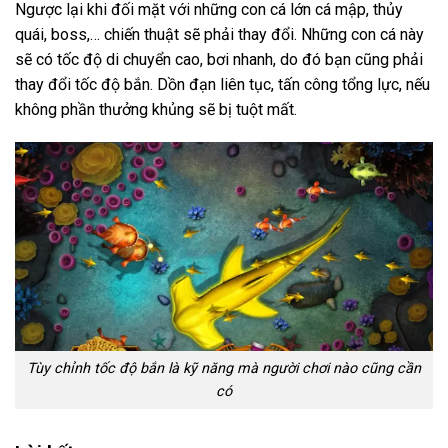
Ngược lại khi đối mặt với những con cá lớn cá mập, thủy
quái, boss,… chiến thuật sẽ phải thay đổi. Những con cá này
sẽ có tốc độ di chuyển cao, bơi nhanh, do đó bạn cũng phải
thay đổi tốc độ bắn. Dồn đạn liên tục, tấn công tổng lực, nếu
không phần thưởng khủng sẽ bị tuột mất.
Tùy chỉnh tốc độ bắn là kỹ năng mà người chơi nào cũng cần
có