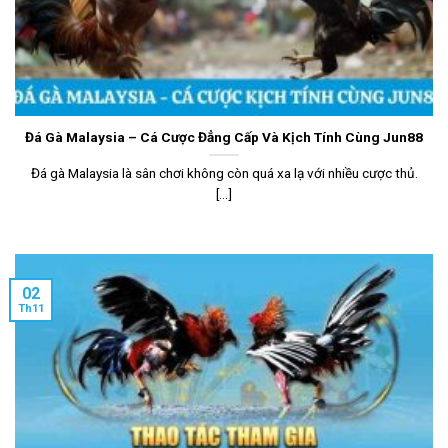
Đá Gà Malaysia – Cá Cược Đẳng Cấp Và Kịch Tính Cùng Jun88
Đá gà Malaysia là sân chơi không còn quá xa lạ với nhiều cược thủ.
[...]
02
Th11