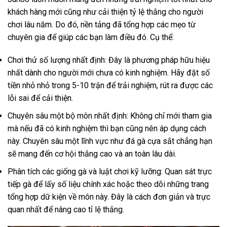
khách hàng mới cũng như cải thiện tỷ lệ thắng cho người
chơi lâu năm. Do đó, nền tảng đã tổng hợp các mẹo từ
chuyên gia để giúp các bạn làm điều đó. Cụ thể:
Chơi thử số lượng nhất định: Đây là phương pháp hữu hiệu
nhất dành cho người mới chưa có kinh nghiệm. Hãy đặt số
tiền nhỏ nhỏ trong 5-10 trận để trải nghiệm, rút ra được các
lỗi sai để cải thiện.
Chuyên sâu một bộ môn nhất định: Không chỉ mới tham gia
mà nếu đã có kinh nghiệm thì bạn cũng nên áp dụng cách
này. Chuyên sâu một lĩnh vực như đá gà cựa sắt chẳng hạn
sẽ mang đến cơ hội thắng cao và an toàn lâu dài.
Phân tích các giống gà và luật chơi kỹ lưỡng: Quan sát trực
tiếp gà để lấy số liệu chính xác hoặc theo dõi những trang
tổng hợp dữ kiện về môn này. Đây là cách đơn giản và trực
quan nhất để nâng cao tỉ lệ thắng.