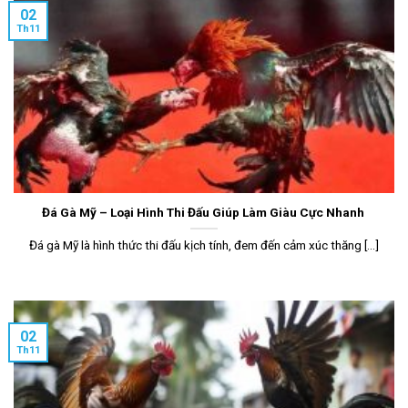
02
Th11
Đá Gà Mỹ – Loại Hình Thi Đấu Giúp Làm Giàu Cực Nhanh
Đá gà Mỹ là hình thức thi đấu kịch tính, đem đến cảm xúc thăng [...]
02
Th11