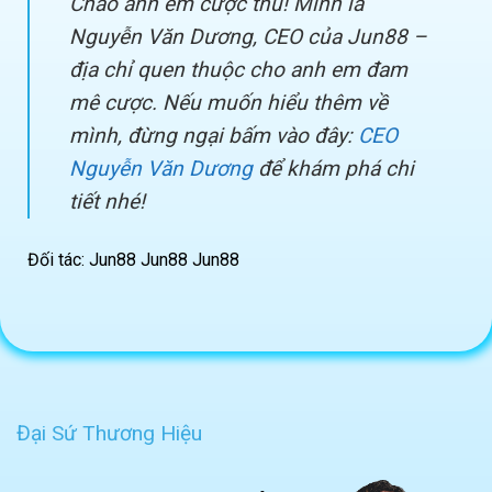
Chào anh em cược thủ! Mình là
Nguyễn Văn Dương, CEO của Jun88 –
địa chỉ quen thuộc cho anh em đam
mê cược. Nếu muốn hiểu thêm về
mình, đừng ngại bấm vào đây:
CEO
Nguyễn Văn Dương
để khám phá chi
tiết nhé!
Đối tác: Jun88 Jun88 Jun88
Đại Sứ Thương Hiệu