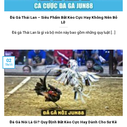
Đá Gà Thái Lan – Siêu Phẩm Bắt Kèo Cực Hay Không Nên Bỏ
Lỡ
Đá gà Thái Lan là gì và bộ môn này bao gồm những quy luật [...]
02
Th11
Đá Gà Nòi Là Gì? Quy Định Bắt Kèo Cực Hay Dành Cho Sư Kê