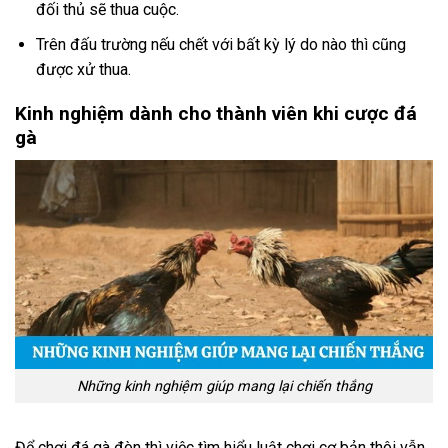
đối thủ sẽ thua cuộc.
Trên đấu trường nếu chết với bất kỳ lý do nào thì cũng
được xử thua.
Kinh nghiệm dành cho thành viên khi cược đá
gà
Những kinh nghiệm giúp mang lại chiến thắng
Để chơi đá gà đòn thì việc tìm hiểu luật chơi cơ bản thôi vẫn