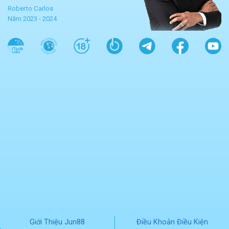
Roberto Carlos
Năm 2023 - 2024
Giới Thiệu Jun88
Điều Khoản Điều Kiện