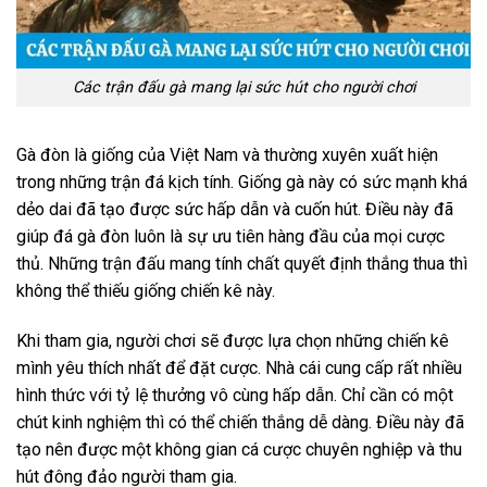
Các trận đấu gà mang lại sức hút cho người chơi
Gà đòn là giống của Việt Nam và thường xuyên xuất hiện
trong những trận đá kịch tính. Giống gà này có sức mạnh khá
dẻo dai đã tạo được sức hấp dẫn và cuốn hút. Điều này đã
giúp đá gà đòn luôn là sự ưu tiên hàng đầu của mọi cược
thủ. Những trận đấu mang tính chất quyết định thắng thua thì
không thể thiếu giống chiến kê này.
Khi tham gia, người chơi sẽ được lựa chọn những chiến kê
mình yêu thích nhất để đặt cược. Nhà cái cung cấp rất nhiều
hình thức với tỷ lệ thưởng vô cùng hấp dẫn. Chỉ cần có một
chút kinh nghiệm thì có thể chiến thắng dễ dàng. Điều này đã
tạo nên được một không gian cá cược chuyên nghiệp và thu
hút đông đảo người tham gia.