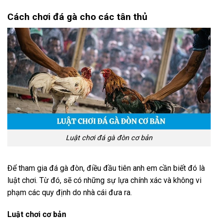
Cách chơi đá gà cho các tân thủ
Luật chơi đá gà đòn cơ bản
Để tham gia đá gà đòn, điều đầu tiên anh em cần biết đó là
luật chơi. Từ đó, sẽ có những sự lựa chính xác và không vi
phạm các quy định do nhà cái đưa ra.
Luật chơi cơ bản