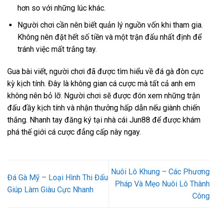
hơn so với những lúc khác.
Người chơi cần nên biết quản lý nguồn vốn khi tham gia.
Không nên đặt hết số tiền và một trận đấu nhất định để
tránh việc mất trắng tay.
Gua bài viết, người chơi đã được tìm hiểu về đá gà đòn cực
kỳ kịch tính. Đây là không gian cá cược mà tất cả anh em
không nên bỏ lỡ. Người chơi sẽ được đón xem những trận
đấu đầy kịch tính và nhận thưởng hấp dẫn nếu giành chiến
thắng. Nhanh tay đăng ký tại nhà cái Jun88 để được khám
phá thế giới cá cược đẳng cấp này ngay.
Nuôi Lô Khung – Các Phương
Đá Gà Mỹ – Loại Hình Thi Đấu
Pháp Và Mẹo Nuôi Lô Thành
Giúp Làm Giàu Cực Nhanh
Công