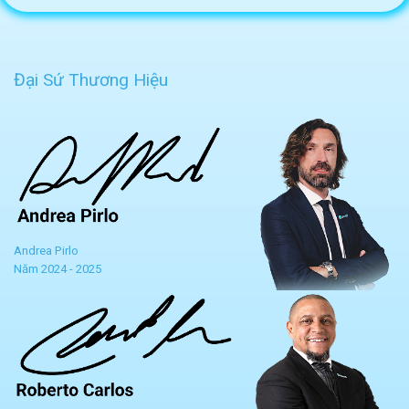
Đại Sứ Thương Hiệu
Andrea Pirlo
Năm 2024 - 2025