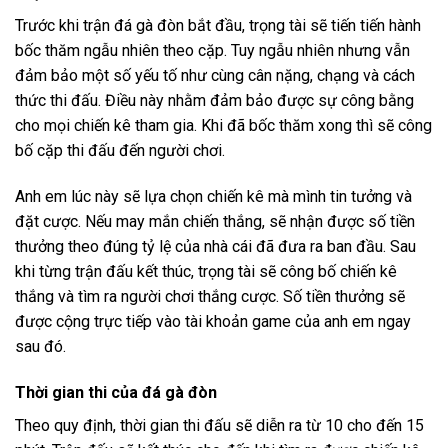
Trước khi trận đá gà đòn bắt đầu, trọng tài sẽ tiến tiến hành
bốc thăm ngẫu nhiên theo cặp. Tuy ngẫu nhiên nhưng vẫn
đảm bảo một số yếu tố như cùng cân nặng, chạng và cách
thức thi đấu. Điều này nhằm đảm bảo được sự công bằng
cho mọi chiến kê tham gia. Khi đã bốc thăm xong thì sẽ công
bố cặp thi đấu đến người chơi.
Anh em lúc này sẽ lựa chọn chiến kê mà mình tin tưởng và
đặt cược. Nếu may mắn chiến thắng, sẽ nhận được số tiền
thưởng theo đúng tỷ lệ của nhà cái đã đưa ra ban đầu. Sau
khi từng trận đấu kết thúc, trọng tài sẽ công bố chiến kê
thắng và tìm ra người chơi thắng cược. Số tiền thưởng sẽ
được cộng trực tiếp vào tài khoản game của anh em ngay
sau đó.
Thời gian thi của đá gà đòn
Theo quy định, thời gian thi đấu sẽ diễn ra từ 10 cho đến 15