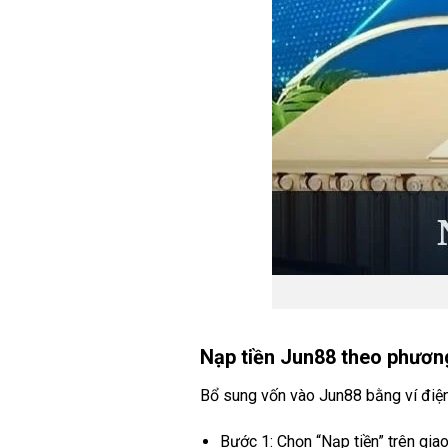
Nạp tiền Jun88 theo phương
Bổ sung vốn vào Jun88 bằng ví điện 
Bước 1: Chọn “Nạp tiền” trên gia