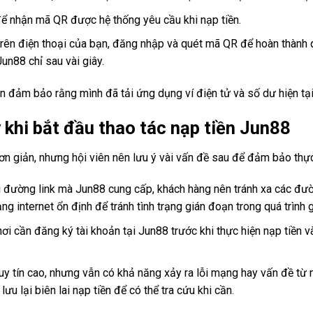
để nhận mã QR được hệ thống yêu cầu khi nạp tiền.
trên điện thoại của bạn, đăng nhập và quét mã QR để hoàn thành 
un88 chỉ sau vài giây.
ần đảm bảo rằng mình đã tải ứng dụng ví điện tử và số dư hiện tại
 khi bắt đầu thao tác nạp tiền Jun88
n giản, nhưng hội viên nên lưu ý vài vấn đề sau để đảm bảo thực 
 đường link mà Jun88 cung cấp, khách hàng nên tránh xa các đườ
g internet ổn định để tránh tình trạng gián đoạn trong quá trình g
hơi cần đăng ký tài khoản tại Jun88 trước khi thực hiện nạp tiền 
uy tín cao, nhưng vẫn có khả năng xảy ra lỗi mạng hay vấn đề từ n
lưu lại biên lai nạp tiền để có thể tra cứu khi cần.