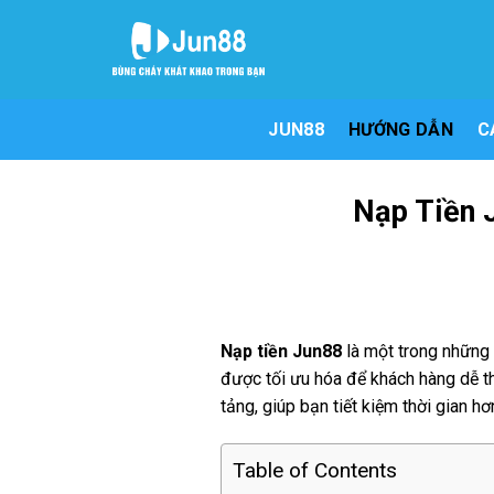
Bỏ
qua
nội
dung
JUN88
HƯỚNG DẪN
C
Nạp Tiền 
Nạp tiền Jun88
là một trong những 
được tối ưu hóa để khách hàng dễ thự
tảng, giúp bạn tiết kiệm thời gian hơ
Table of Contents