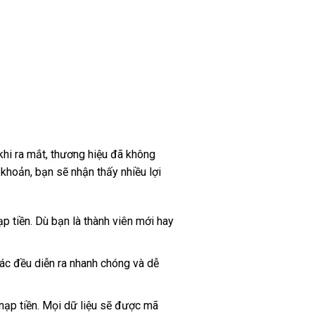
 khi ra mắt, thương hiệu đã không
khoản, bạn sẽ nhận thấy nhiều lợi
p tiền. Dù bạn là thành viên mới hay
ác đều diễn ra nhanh chóng và dễ
 nạp tiền. Mọi dữ liệu sẽ được mã