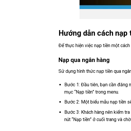
Hướng dẫn cách nạp t
Để thực hiện việc nạp tiền một cách 
Nạp qua ngân hàng
Sử dụng hình thức nạp tiền qua ngân 
Bước 1: Đầu tiên, bạn cần đăng 
mục “Nạp tiền” trong menu.
Bước 2: Một biểu mẫu nạp tiền sẽ
Bước 3: Khách hàng nên kiểm tra 
nút “Nạp tiền” ở cuối trang và chờ