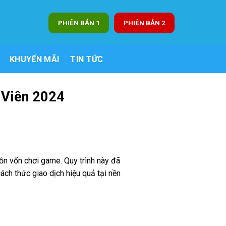
PHIÊN BẢN 1
PHIÊN BẢN 2
KHUYẾN MÃI
TIN TỨC
 Viên 2024
ồn vốn chơi game. Quy trình này đã
ách thức giao dịch hiệu quả tại nền