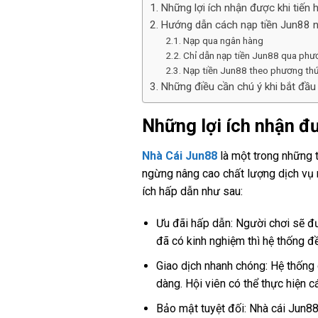
Những lợi ích nhận được khi tiến 
Hướng dẫn cách nạp tiền Jun88 n
Nạp qua ngân hàng
Chỉ dẫn nạp tiền Jun88 qua phư
Nạp tiền Jun88 theo phương thức
Những điều cần chú ý khi bắt đầu
Những lợi ích nhận đư
Nhà Cái Jun88
là một trong những th
ngừng nâng cao chất lượng dịch vụ n
ích hấp dẫn như sau:
Ưu đãi hấp dẫn: Người chơi sẽ đư
đã có kinh nghiệm thì hệ thống đề
Giao dịch nhanh chóng: Hệ thống 
dàng. Hội viên có thể thực hiện cá
Bảo mật tuyệt đối: Nhà cái Jun88