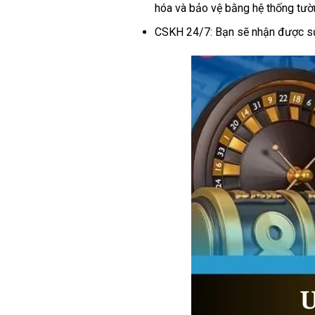
hóa và bảo vệ bằng hệ thống tườn
CSKH 24/7: Bạn sẽ nhận được sự h